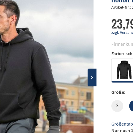
Artikel-Nr.:
23,7
zzgl. Vers
Firmenkun
Farbe:
sch
Größe:
S
Größentab
Nur noch 1