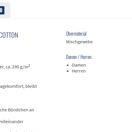
0
 COTTON
Obermaterial
Mischgewebe
Damen / Herren
Damen
2
r, ca. 290 g/m
Herren
agekomfort, bleibt
ische Bündchen an
 miteinander