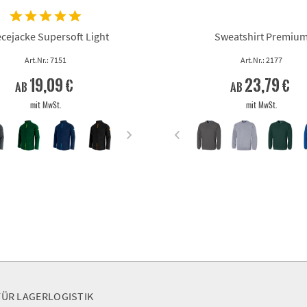
ecejacke Supersoft Light
Sweatshirt Premiu
Art.Nr.: 7151
Art.Nr.: 2177
19,09 €
23,79 €
ab
ab
mit MwSt.
mit MwSt.
FÜR LAGERLOGISTIK