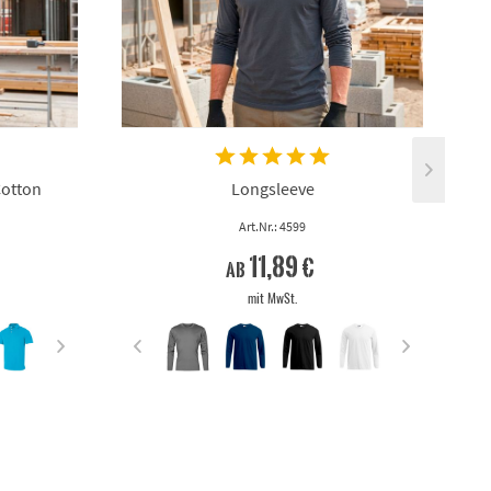
Cotton
Longsleeve
Art.Nr.: 4599
11,89 €
ab
mit MwSt.