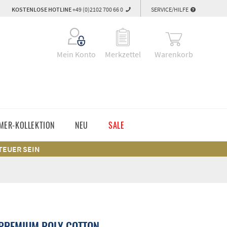
KOSTENLOSE HOTLINE
+49 (0)2102 700 66 0
SERVICE/HILFE
Warenkorb
Mein Konto
Merkzettel
MER-KOLLEKTION
NEU
SALE
 TEUER SEIN
PREMIUM POLY COTTON