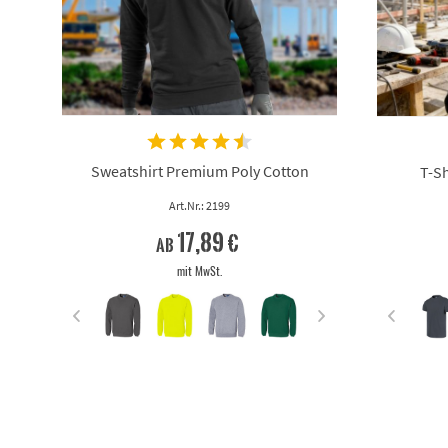
Sweatshirt Premium Poly Cotton
T-Sh
Art.Nr.: 2199
17,89 €
ab
mit MwSt.