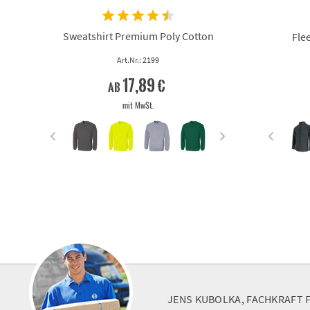
Sweatshirt Premium Poly Cotton
Fle
Art.Nr.: 2199
17,89 €
ab
mit MwSt.
JENS KUBOLKA, FACHKRAFT 