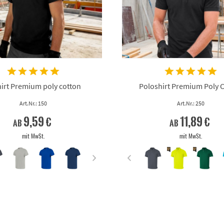
irt Premium poly cotton
Poloshirt Premium Poly 
Art.Nr.: 150
Art.Nr.: 250
9,59 €
11,89 €
ab
ab
mit MwSt.
mit MwSt.