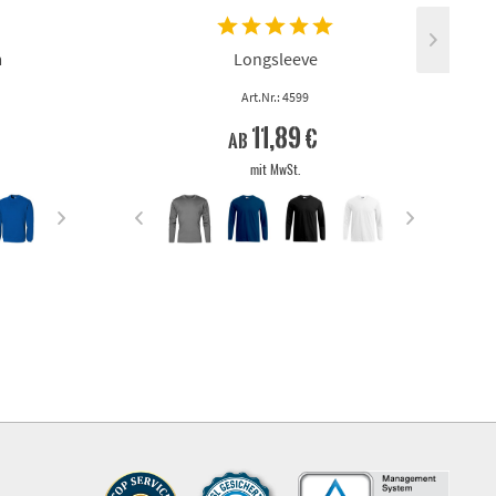
m
Longsleeve
Art.Nr.: 4599
11,89 €
ab
mit MwSt.