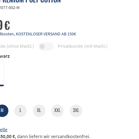
2077-002-M
9 €
andkosten, KOSTENLOSER VERSAND AB 150€
de (ohne MwSt.)
Privatkunde (mit MwSt.)
warz
M
L
XL
XXL
3XL
elle
50,00 €
, dann liefern wir versandkostenfrei.