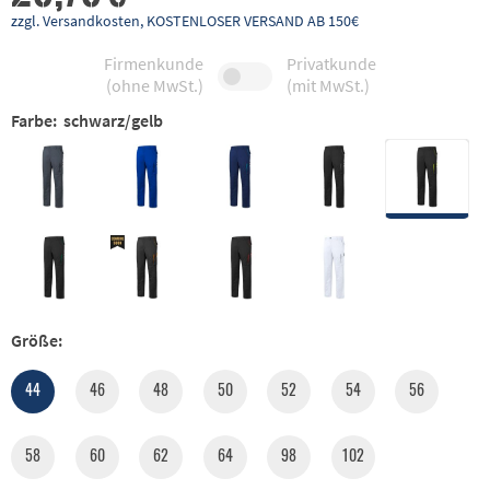
zzgl. Versandkosten, KOSTENLOSER VERSAND AB 150€
Firmenkunde
Privatkunde
(ohne MwSt.)
(mit MwSt.)
Farbe:
schwarz/gelb
Größe:
44
46
48
50
52
54
56
58
60
62
64
98
102