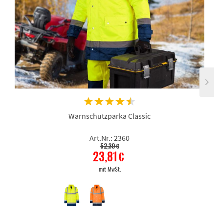
Warnschutzparka Classic
Art.Nr.: 2360
52,39 €
23,81 €
mit MwSt.