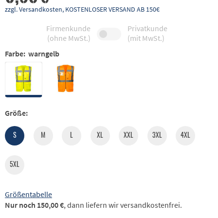
zzgl. Versandkosten, KOSTENLOSER VERSAND AB 150€
Firmenkunde
Privatkunde
(ohne MwSt.)
(mit MwSt.)
Farbe:
warngelb
Größe:
S
M
L
XL
XXL
3XL
4XL
5XL
Größentabelle
Nur noch 150,00 €
, dann liefern wir versandkostenfrei.