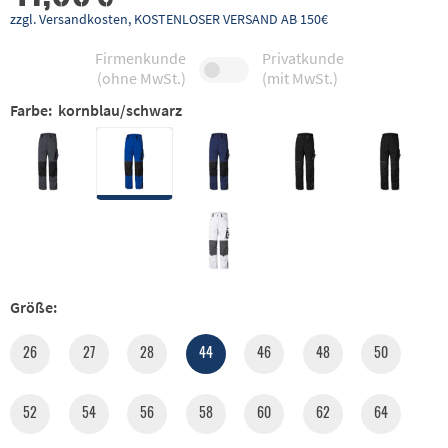
zzgl. Versandkosten, KOSTENLOSER VERSAND AB 150€
Firmenkunde
Privatkunde
(ohne MwSt.)
(mit MwSt.)
Farbe:
kornblau/schwarz
Größe:
26
27
28
44
46
48
50
52
54
56
58
60
62
64