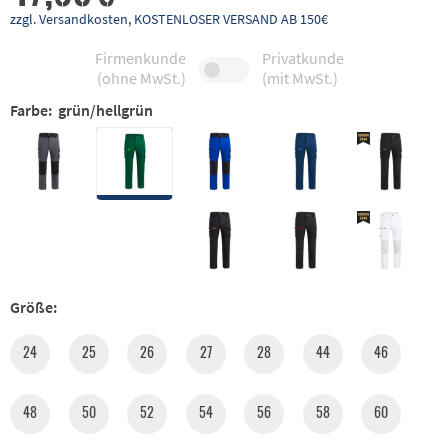
zzgl. Versandkosten, KOSTENLOSER VERSAND AB 150€
Firmenkunde
Privatkunde
(ohne MwSt.)
(mit MwSt.)
Farbe:
grün/hellgrün
Größe:
24
25
26
27
28
44
46
48
50
52
54
56
58
60