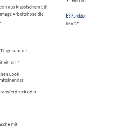
Herren
ion aus klassischem Stil
 Image Arbeitshose die
BS Kollektion
.
IMAGE
n Tragekomfort
eit mit 7
chen Look
 miteinander
 Transferdruck oder
asche mit