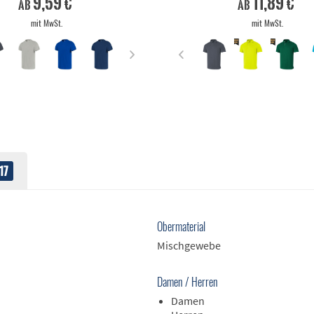
9,59 €
11,89 €
ab
ab
mit MwSt.
mit MwSt.
17
Obermaterial
Mischgewebe
Damen / Herren
Damen