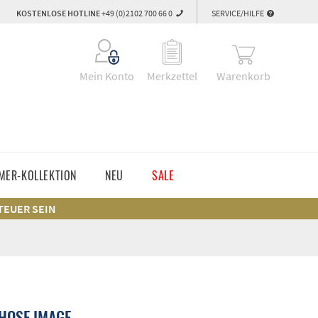
KOSTENLOSE HOTLINE
+49 (0)2102 700 66 0
SERVICE/HILFE
Warenkorb
Mein Konto
Merkzettel
MER-KOLLEKTION
NEU
SALE
 TEUER SEIN
HOSE IMAGE