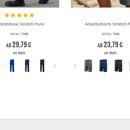
beitshose Stretch Pure
Arbeitsshorts Stretch 
Art.Nr.: 7088
Art.Nr.: 7086
29,79 €
23,79 €
ab
ab
mit MwSt.
mit MwSt.