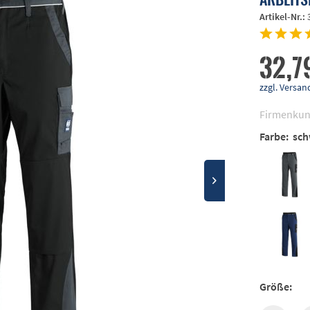
Artikel-Nr.:
32,7
zzgl. Vers
Firmenkun
Farbe:
sch
Größe: