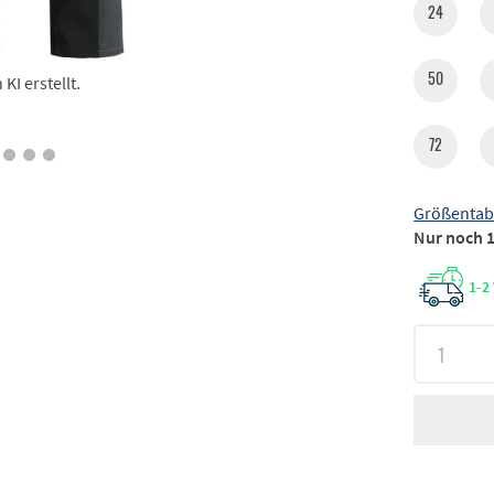
24
50
I erstellt.
72
Größentab
Nur noch 1
1-2