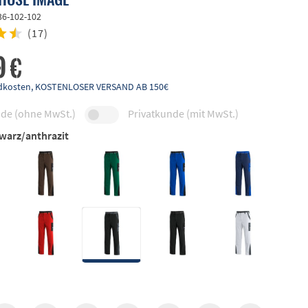
36-102-102
(
17
)
9 €
andkosten, KOSTENLOSER VERSAND AB 150€
de (ohne MwSt.)
Privatkunde (mit MwSt.)
warz/anthrazit