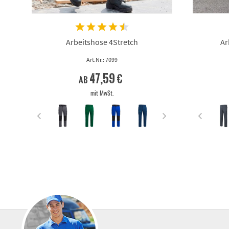
Arbeitshose 4Stretch
Ar
Art.Nr.: 7099
47,59 €
ab
mit MwSt.