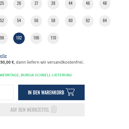
25
26
27
28
44
46
48
52
54
56
58
60
62
64
98
102
106
110
elle
50,00 €
, dann liefern wir versandkostenfrei.
 WERKTAGE,
BURGIA SCHNELL-LIEFERUNG
IN DEN
WARENKORB
AUF DEN MERKZETTEL