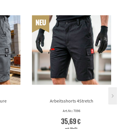
NEU
Pure
Arbeitsshorts 4Stretch
Art.Nr.: 7096
35,69 €
mit MwSt.