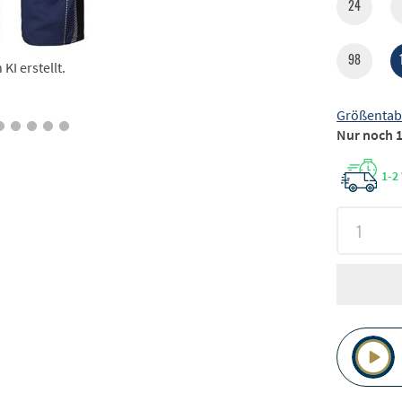
24
98
I erstellt.
Größentab
Nur noch 1
1-2