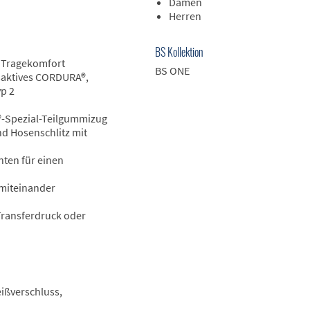
Damen
Herren
BS Kollektion
n Tragekomfort
BS ONE
saktives CORDURA®,
yp 2
-Spezial-Teilgummizug
nd Hosenschlitz mit
nten für einen
 miteinander
 Transferdruck oder
eißverschluss,