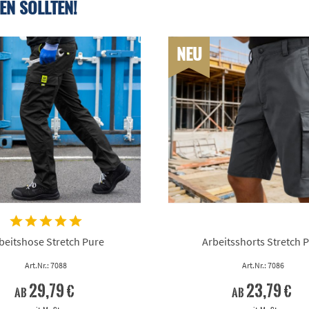
EN SOLLTEN!
NEU
beitshose Stretch Pure
Arbeitsshorts Stretch 
Art.Nr.: 7088
Art.Nr.: 7086
29,79 €
23,79 €
ab
ab