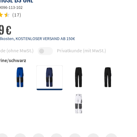
9096-113-102
(
17
)
9 €
andkosten, KOSTENLOSER VERSAND AB 150€
de (ohne MwSt.)
Privatkunde (mit MwSt.)
ine/schwarz