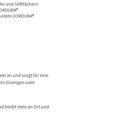
he und Stiftfächern
 CORDURA®
obustem CORDURA®
ekt an und sorgt für eine
 ein Einengen oder
nd bleibt stets an Ort und