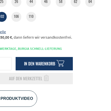
25
26
44
46
58
62
64
102
106
110
elle
50,00 €
, dann liefern wir versandkostenfrei.
 WERKTAGE,
BURGIA SCHNELL-LIEFERUNG
IN DEN
WARENKORB
AUF DEN MERKZETTEL
PRODUKTVIDEO