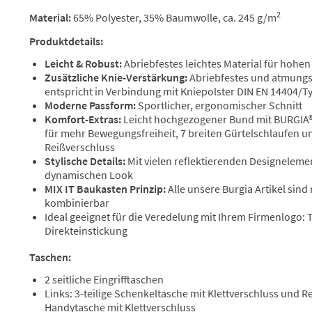
2
Material:
65% Polyester, 35% Baumwolle, ca. 245 g/m
Produktdetails:
Leicht & Robust:
Abriebfestes leichtes Material für hohe
Zusätzliche Knie-Verstärkung:
Abriebfestes und atmung
entspricht in Verbindung mit Kniepolster DIN EN 14404/T
Moderne Passform:
Sportlicher, ergonomischer Schnitt
Komfort-Extras:
Leicht hochgezogener Bund mit BURGIA®
für mehr Bewegungsfreiheit, 7 breiten Gürtelschlaufen u
Reißverschluss
Stylische Details:
Mit vielen reflektierenden Designeleme
dynamischen Look
MIX IT Baukasten Prinzip:
Alle unsere Burgia Artikel sind
kombinierbar
Ideal geeignet für die Veredelung mit Ihrem Firmenlogo:
Direkteinstickung
Taschen:
2 seitliche Eingrifftaschen
Links: 3-teilige Schenkeltasche mit Klettverschluss und R
Handytasche mit Klettverschluss