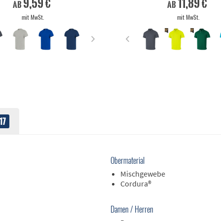
9,59 €
11,89 €
ab
ab
mit MwSt.
mit MwSt.
17
Obermaterial
Mischgewebe
Cordura®
Damen / Herren