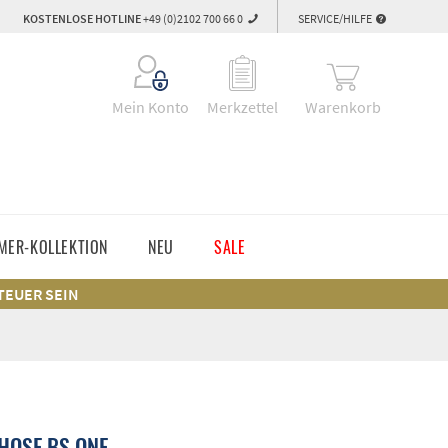
KOSTENLOSE HOTLINE
+49 (0)2102 700 66 0
SERVICE/HILFE
Warenkorb
Mein Konto
Merkzettel
MER-KOLLEKTION
NEU
SALE
 TEUER SEIN
HOSE BS ONE