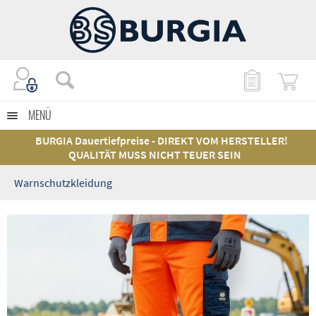
MENÜ
BURGIA Dauertiefpreise - DIREKT VOM HERSTELLER!
QUALITÄT MUSS NICHT TEUER SEIN
Warnschutzkleidung