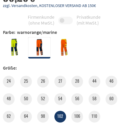
zzgl. Versandkosten, KOSTENLOSER VERSAND AB 150€
Firmenkunde
Privatkunde
(ohne MwSt.)
(mit MwSt.)
Farbe:
warnorange/marine
Größe:
24
25
26
27
28
44
46
48
50
52
54
56
58
60
62
64
98
102
106
110