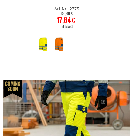
Art.Nr.: 2775
35,69 €
17,84 €
mit MwSt.
COMING
SOON