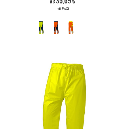
35,69 €
ab
mit MwSt.