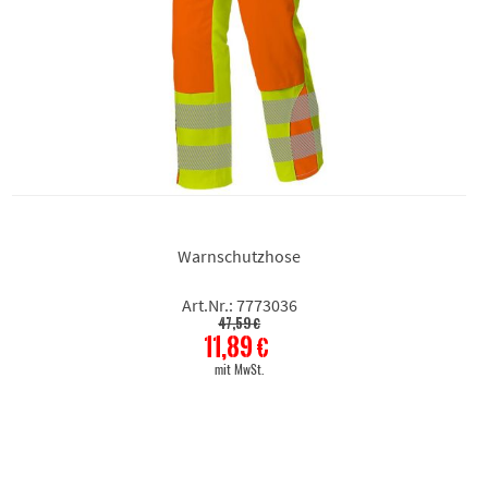
Warnschutzhose
Art.Nr.: 7773036
47,59 €
11,89 €
mit MwSt.