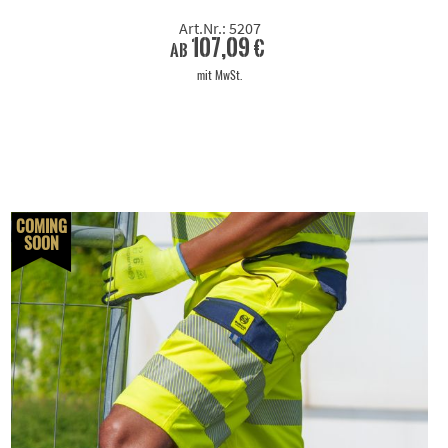
Art.Nr.: 5207
107,09 €
ab
mit MwSt.
COMING
SOON