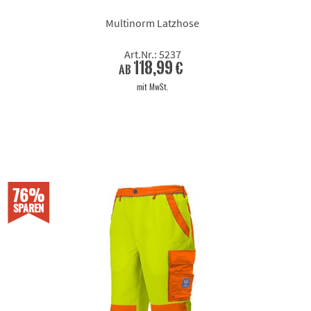
Multinorm Latzhose
Art.Nr.: 5237
118,99 €
ab
mit MwSt.
76%
SPAREN