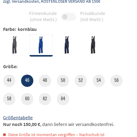
zzgl. Versandkosten, KOSTENLOSER VERSAND AB 150€
Firmenkunde
Privatkunde
(ohne MwSt.)
(mit MwSt.)
Farbe:
kornblau
Größe:
44
46
48
50
52
54
56
58
60
62
64
Größentabelle
Nur noch 150,00 €
, dann liefern wir versandkostenfrei.
Diese Größe ist momentan vergriffen – Nachschub ist