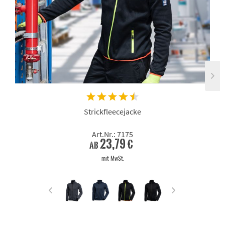
Strickfleecejacke
Art.Nr.: 7175
23,79 €
ab
mit MwSt.