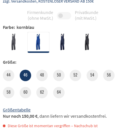
zzgl. Versandkosten, KOSTENLOSER VERSAND AB 150€
Firmenkunde
Privatkunde
(ohne MwSt.)
(mit MwSt.)
Farbe:
kornblau
Größe:
44
46
48
50
52
54
56
58
60
62
64
Größentabelle
Nur noch 150,00 €
, dann liefern wir versandkostenfrei.
Diese Größe ist momentan vergriffen – Nachschub ist