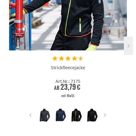
Strickfleecejacke
Art.Nr.: 7175
23,79 €
ab
mit MwSt.