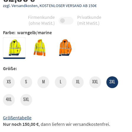
zzgl. Versandkosten, KOSTENLOSER VERSAND AB 150€
Firmenkunde
Privatkunde
(ohne MwSt.)
(mit MwSt.)
Farbe:
warngelb/marine
Größe:
XS
S
M
L
XL
XXL
3XL
4XL
5XL
Größentabelle
Nur noch 150,00 €
, dann liefern wir versandkostenfrei.