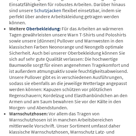
Einsatzfähigkeiten für robustes Arbeiten. Darüber hinaus
sind unsere
Schutzjacken
flexibel einsetzbar, indem sie
perfekt über andere Arbeitskleidung getragen werden
können.
Weitere
Oberbekleidung
:
Für das Arbeiten an wärmeren
Tagen gewährleisten unsere Warn T-Shirts und Poloshirts
sowie unsere (dünnen) Pullover und Warnwesten in den
klassischen Farben Neonorange und Neongelb optimale
Sicherheit. Auch bei unserer Oberbekleidung können Sie
sich auf sehr gute Qualität verlassen: Die hochwertige
Baumwolle sorgt für einen angenehmen Tragekomfort und
ist außerdem atmungsaktiv sowie feuchtigkeitsabweisend.
Unsere Pullover gibt es in verschiedenen Ausführungen,
sodass sie ebenfalls an die jeweilige Wetterlage angepasst
werden können: Kapuzen schützen vor plötzlichen
Regenschauern; Kordelzug und Elasthanbündchen an den
Armen und am Saum bewahren Sie vor der Kälte in den
Morgen- und Abendstunden.
Warnschutzhosen:
Vor allem das Tragen von
Warnschutzhosen ist in manchen Arbeitsbereichen
mittlerweile Vorschrift. Unser Sortiment umfasst daher
klassische Warnschutzhosen, Warnschutz Latz- und