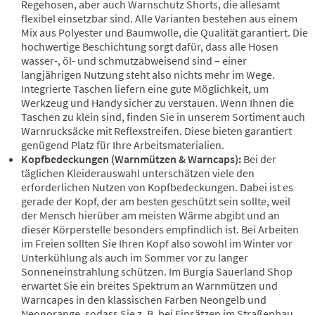
Regehosen, aber auch Warnschutz Shorts, die allesamt
flexibel einsetzbar sind. Alle Varianten bestehen aus einem
Mix aus Polyester und Baumwolle, die Qualität garantiert. Die
hochwertige Beschichtung sorgt dafür, dass alle Hosen
wasser-, öl- und schmutzabweisend sind – einer
langjährigen Nutzung steht also nichts mehr im Wege.
Integrierte Taschen liefern eine gute Möglichkeit, um
Werkzeug und Handy sicher zu verstauen. Wenn Ihnen die
Taschen zu klein sind, finden Sie in unserem Sortiment auch
Warnrucksäcke mit Reflexstreifen. Diese bieten garantiert
genügend Platz für Ihre Arbeitsmaterialien.
Kopfbedeckungen (Warnmützen & Warncaps):
Bei der
täglichen Kleiderauswahl unterschätzen viele den
erforderlichen Nutzen von Kopfbedeckungen. Dabei ist es
gerade der Kopf, der am besten geschützt sein sollte, weil
der Mensch hierüber am meisten Wärme abgibt und an
dieser Körperstelle besonders empfindlich ist. Bei Arbeiten
im Freien sollten Sie Ihren Kopf also sowohl im Winter vor
Unterkühlung als auch im Sommer vor zu langer
Sonneneinstrahlung schützen. Im Burgia Sauerland Shop
erwartet Sie ein breites Spektrum an Warnmützen und
Warncapes in den klassischen Farben Neongelb und
Neonorange, sodass Sie z. B. bei Einsätzen im Straßenbau