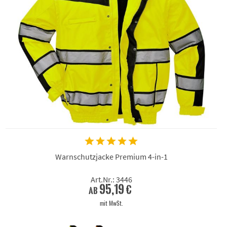
Warnschutzjacke Premium 4-in-1
Art.Nr.: 3446
95,19 €
ab
mit MwSt.